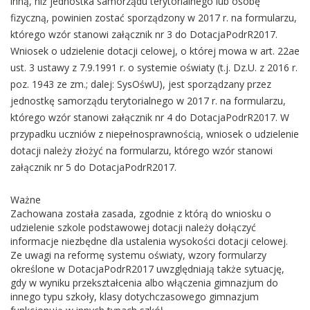
inną, niż jednostka samorządu terytorialnego lub osobę
fizyczną, powinien zostać sporządzony w 2017 r. na formularzu,
którego wzór stanowi załącznik nr 3 do DotacjaPodrR2017.
Wniosek o udzielenie dotacji celowej, o której mowa w art. 22ae
ust. 3 ustawy z 7.9.1991 r. o systemie oświaty (t.j. Dz.U. z 2016 r.
poz. 1943 ze zm.; dalej: SysOśwU), jest sporządzany przez
jednostkę samorządu terytorialnego w 2017 r. na formularzu,
którego wzór stanowi załącznik nr 4 do DotacjaPodrR2017. W
przypadku uczniów z niepełnosprawnością, wniosek o udzielenie
dotacji należy złożyć na formularzu, którego wzór stanowi
załącznik nr 5 do DotacjaPodrR2017.
Ważne
Zachowana została zasada, zgodnie z którą do wniosku o
udzielenie szkole podstawowej dotacji należy dołączyć
informacje niezbędne dla ustalenia wysokości dotacji celowej.
Ze uwagi na reformę systemu oświaty, wzory formularzy
określone w DotacjaPodrR2017 uwzględniają także sytuację,
gdy w wyniku przekształcenia albo włączenia gimnazjum do
innego typu szkoły, klasy dotychczasowego gimnazjum