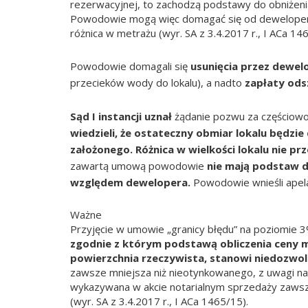
rezerwacyjnej, to zachodzą podstawy do obniżenia
Powodowie mogą więc domagać się od dewelopera zw
różnica w metrażu (wyr. SA z 3.4.2017 r., I ACa 14
Powodowie domagali się
usunięcia przez dewe
przecieków wody do lokalu), a nadto
zapłaty ods
Sąd I instancji uznał
żądanie pozwu za częściowo 
wiedzieli, że ostateczny obmiar lokalu będzi
założonego. Różnica w wielkości lokalu nie p
zawartą umową powodowie
nie mają podstaw 
względem dewelopera.
Powodowie wnieśli apela
Ważne
Przyjęcie w umowie „granicy błędu” na poziomie 
zgodnie z którym podstawą obliczenia ceny ma
powierzchnia rzeczywista, stanowi niedozwo
zawsze mniejsza niż nieotynkowanego, z uwagi na
wykazywana w akcie notarialnym sprzedaży zawsze
(wyr. SA z 3.4.2017 r., I ACa 1465/15).