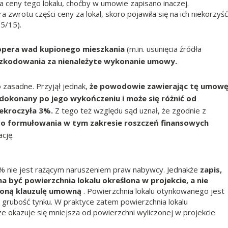
 ceny tego lokalu, choćby w umowie zapisano inaczej.
rotu części ceny za lokal, skoro pojawiła się na ich niekorzyść
65/15).
lopera wad kupionego mieszkania
(m.in. usunięcia źródła
zkodowania za nienależyte wykonanie umowy.
zasadne. Przyjął jednak,
że powodowie zawierając tę umow
e dokonany po jego wykończeniu i może się różnić od
rzekroczyła 3%.
Z tego też względu sąd uznał, że zgodnie z
do formułowania w tym zakresie roszczeń finansowych
cję.
3% nie jest rażącym naruszeniem praw nabywcy. Jednakże
zapis,
 być powierzchnia lokalu określona w projekcie, a nie
loną klauzulę umowną
. Powierzchnia lokalu otynkowanego jest
 grubość tynku. W praktyce zatem powierzchnia lokalu
 okazuje się mniejsza od powierzchni wyliczonej w projekcie