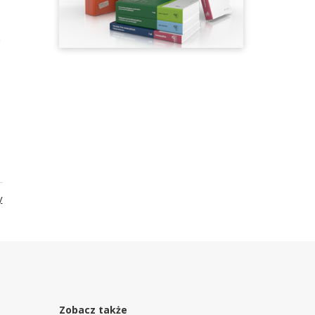
m
y
Zobacz także