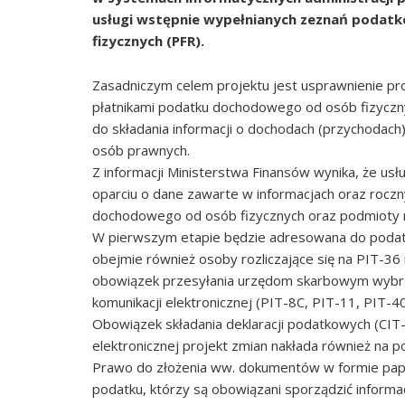
usługi wstępnie wypełnianych zeznań poda
fizycznych (PFR).
Zasadniczym celem projektu jest usprawnienie p
płatnikami podatku dochodowego od osób fizyczny
do składania informacji o dochodach (przychodac
osób prawnych.
Z informacji Ministerstwa Finansów wynika, że u
oparciu o dane zawarte w informacjach oraz rocz
dochodowego od osób fizycznych oraz podmioty ni
W pierwszym etapie będzie adresowana do podatni
obejmie również osoby rozliczające się na PIT-36
obowiązek przesyłania urzędom skarbowym wybra
komunikacji elektronicznej (PIT-8C, PIT-11, PIT-40
Obowiązek składania deklaracji podatkowych (CIT
elektronicznej projekt zmian nakłada również na
Prawo do złożenia ww. dokumentów w formie papi
podatku, którzy są obowiązani sporządzić informac