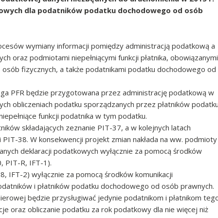
tkowych dla podatników podatku dochodowego od osób
rocesów wymiany informacji pomiędzy administracją podatkową a
ch oraz podmiotami niepełniącymi funkcji płatnika, obowiązanymi
h) osób fizycznych, a także podatnikami podatku dochodowego od
sługa PFR będzie przygotowana przez administrację podatkową w
nych obliczeniach podatku sporządzanych przez płatników podatk
epełniące funkcji podatnika w tym podatku.
ków składających zeznanie PIT-37, a w kolejnych latach
 i PIT-38. W konsekwencji projekt zmian nakłada na ww. podmioty
nych deklaracji podatkowych wyłącznie za pomocą środków
, PIT-R, IFT-1).
-8, IFT-2) wyłącznie za pomocą środków komunikacji
 podatników i płatników podatku dochodowego od osób prawnych.
erowej będzie przysługiwać jedynie podatnikom i płatnikom teg
je oraz obliczanie podatku za rok podatkowy dla nie więcej niż