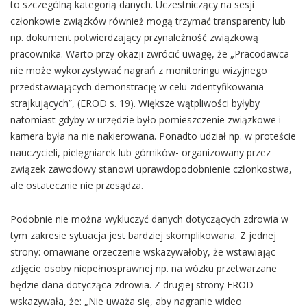
to szczególną kategorią danych. Uczestniczący na sesji
członkowie związków również mogą trzymać transparenty lub
np. dokument potwierdzający przynależność związkową
pracownika. Warto przy okazji zwrócić uwagę, że „Pracodawca
nie może wykorzystywać nagrań z monitoringu wizyjnego
przedstawiających demonstrację w celu zidentyfikowania
strajkujących”, (EROD s. 19). Większe wątpliwości byłyby
natomiast gdyby w urzędzie było pomieszczenie związkowe i
kamera była na nie nakierowana. Ponadto udział np. w proteście
nauczycieli, pielęgniarek lub górników- organizowany przez
związek zawodowy stanowi uprawdopodobnienie członkostwa,
ale ostatecznie nie przesądza.
Podobnie nie można wykluczyć danych dotyczących zdrowia w
tym zakresie sytuacja jest bardziej skomplikowana. Z jednej
strony: omawiane orzeczenie wskazywałoby, że wstawiając
zdjęcie osoby niepełnosprawnej np. na wózku przetwarzane
będzie dana dotycząca zdrowia. Z drugiej strony EROD
wskazywała, że: „Nie uważa się, aby nagranie wideo