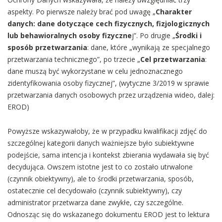
aspekty. Po pierwsze należy brać pod uwagę „
C
harakter
danych: dane dotyczące cech fizycznych, fizjologicznych
lub behawioralnych osoby fizyczne
j”. Po drugie „
Środki i
sposób przetwarzania
: dane, które „wynikają ze specjalnego
przetwarzania technicznego”, po trzecie „
Cel przetwarzania
:
dane muszą być wykorzystane w celu jednoznacznego
zidentyfikowania osoby fizycznej”, (wytyczne 3/2019 w sprawie
przetwarzania danych osobowych przez urządzenia wideo, dalej:
EROD)
Powyższe wskazywałoby, że w przypadku kwalifikacji zdjęć do
szczególnej kategorii danych ważniejsze było subiektywne
podejście, sama intencja i kontekst zbierania wydawała się być
decydująca. Owszem istotne jest to co zostało utrwalone
(czynnik obiektywny), ale to środki przetwarzania, sposób,
ostatecznie cel decydowało (czynnik subiektywny), czy
administrator przetwarza dane zwykłe, czy szczególne.
Odnosząc się do wskazanego dokumentu EROD jest to lektura