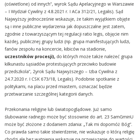
(oświetlone) od innych”, wyrok Sądu Apelacyjnego w Warszawie
– I Wydział Cywilny z 4.8.2021 r. I ACa 312/21, Legalis). Sąd
Najwyższy jednocześnie wskazuje, że takim wyjątkiem objęte
są i inne publiczne wydarzenia jak dopuszczalne jest zatem,
zgodnie z towarzyszącym tej regulacji ratio legis, objęcie nim
każdej, publicznej grupy ludzi (np. grupa manifestujących ludzi,
fanów zespołu na koncercie, kibiców na stadionie,
uczestników procesji),
do których może także należeć grupa
kilkunastu sąsiadów protestujących przeciwko budowie
przedszkola”, 2yrok Sądu Najwyższego – Izba Cywilna z
24.7.2020 r. I CSK 673/18, Legalis). Podobnie spotkanie z
politykami, na placu przed miastem, oznaczać będzie
przetwarzanie szczególnej kategorii danych.
Przekonania religijne lub światopoglądowe. Już samo
ślubowanie radnego może być stosownie do art. 23 SamGminU
może być złożone z dodaniem zdania: „Tak mi dopomóż Bóg”.
Co prawda samo takie stwierdzenie, nie wskazuje o którą religię
chodzi ale bez wątpienia wskazuje na przywiązanie do wartości