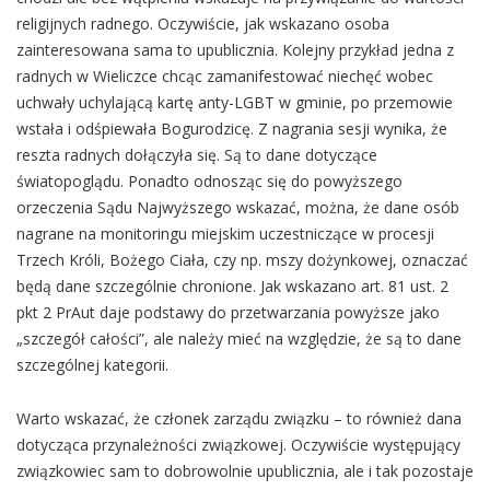
religijnych radnego. Oczywiście, jak wskazano osoba
zainteresowana sama to upublicznia. Kolejny przykład jedna z
radnych w Wieliczce chcąc zamanifestować niechęć wobec
uchwały uchylającą kartę anty-LGBT w gminie, po przemowie
wstała i odśpiewała Bogurodzicę. Z nagrania sesji wynika, że
reszta radnych dołączyła się. Są to dane dotyczące
światopoglądu. Ponadto odnosząc się do powyższego
orzeczenia Sądu Najwyższego wskazać, można, że dane osób
nagrane na monitoringu miejskim uczestniczące w procesji
Trzech Króli, Bożego Ciała, czy np. mszy dożynkowej, oznaczać
będą dane szczególnie chronione. Jak wskazano art. 81 ust. 2
pkt 2 PrAut daje podstawy do przetwarzania powyższe jako
„szczegół całości”, ale należy mieć na względzie, że są to dane
szczególnej kategorii.
Warto wskazać, że członek zarządu związku – to również dana
dotycząca przynależności związkowej. Oczywiście występujący
związkowiec sam to dobrowolnie upublicznia, ale i tak pozostaje