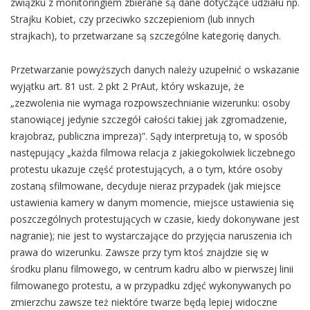
związku z monitoringiem zbierane są dane dotyczące udziału np.
Strajku Kobiet, czy przeciwko szczepieniom (lub innych
strajkach), to przetwarzane są szczególne kategorię danych.
Przetwarzanie powyższych danych należy uzupełnić o wskazanie
wyjątku art. 81 ust. 2 pkt 2 PrAut, który wskazuje, że
„zezwolenia nie wymaga rozpowszechnianie wizerunku: osoby
stanowiącej jedynie szczegół całości takiej jak zgromadzenie,
krajobraz, publiczna impreza)”. Sądy interpretują to, w sposób
następujący „każda filmowa relacja z jakiegokolwiek liczebnego
protestu ukazuje część protestujących, a o tym, które osoby
zostaną sfilmowane, decyduje nieraz przypadek (jak miejsce
ustawienia kamery w danym momencie, miejsce ustawienia się
poszczególnych protestujących w czasie, kiedy dokonywane jest
nagranie); nie jest to wystarczające do przyjęcia naruszenia ich
prawa do wizerunku. Zawsze przy tym ktoś znajdzie się w
środku planu filmowego, w centrum kadru albo w pierwszej linii
filmowanego protestu, a w przypadku zdjęć wykonywanych po
zmierzchu zawsze też niektóre twarze będą lepiej widoczne