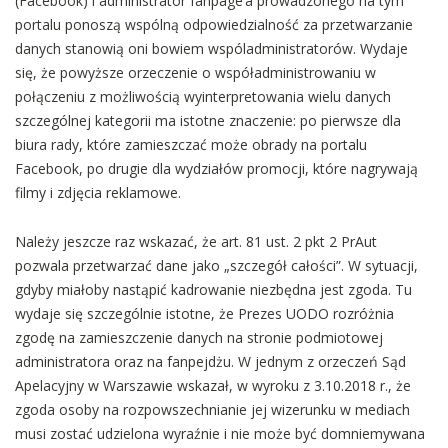
(Facebook) i administrator fanpage’a prowadzonego na tym
portalu ponoszą wspólną odpowiedzialność za przetwarzanie
danych stanowią oni bowiem wspóladministratorów. Wydaje
się, że powyższe orzeczenie o współadministrowaniu w
połączeniu z możliwością wyinterpretowania wielu danych
szczególnej kategorii ma istotne znaczenie: po pierwsze dla
biura rady, które zamieszczać może obrady na portalu
Facebook, po drugie dla wydziałów promocji, które nagrywają
filmy i zdjęcia reklamowe.
Należy jeszcze raz wskazać, że art. 81 ust. 2 pkt 2 PrAut
pozwala przetwarzać dane jako „szczegół całości”. W sytuacji,
gdyby miałoby nastąpić kadrowanie niezbędna jest zgoda. Tu
wydaje się szczególnie istotne, że Prezes UODO rozróżnia
zgodę na zamieszczenie danych na stronie podmiotowej
administratora oraz na fanpejdżu. W jednym z orzeczeń Sąd
Apelacyjny w Warszawie wskazał, w wyroku z 3.10.2018 r., że
zgoda osoby na rozpowszechnianie jej wizerunku w mediach
musi zostać udzielona wyraźnie i nie może być domniemywana