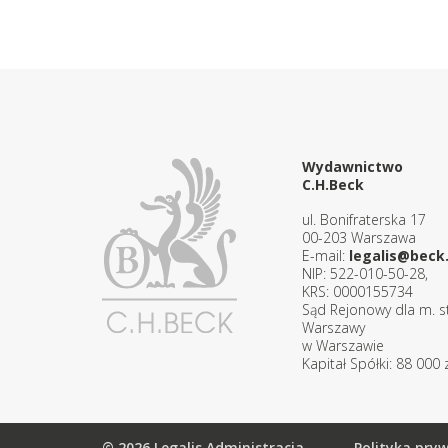
Wydawnictwo
C.H.Beck
ul. Bonifraterska 17
00-203 Warszawa
E-mail:
legalis@beck.
NIP: 522-010-50-28,
KRS: 0000155734
Sąd Rejonowy dla m. st
Warszawy
w Warszawie
Kapitał Spółki: 88 000 z
© 2026 Legalis Administracja
Polityka pry