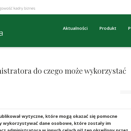
Aktualności
Produkt
P
istratora do czego może wykorzystać
publikował wytyczne, które mogą okazać się pomocne
y wykorzystywać dane osobowe, które zostały im
ecz administratora w innych celach niż ten określony przez