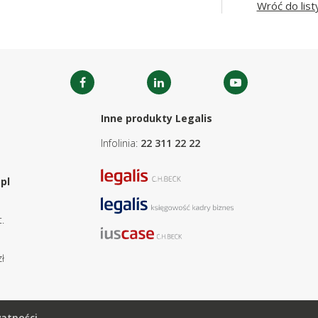
Wróć do list
Inne produkty Legalis
Infolinia:
22 311 22 22
pl
.
ł
watności