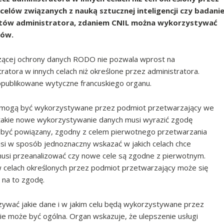
elów związanych z nauką sztucznej inteligencji czy badani
ntów administratora, zdaniem CNIL można wykorzystywać
ków.
yczącej ochrony danych RODO nie pozwala wprost na
tora w innych celach niż określone przez administratora.
publikowane wytyczne francuskiego organu.
e mogą być wykorzystywane przez podmiot przetwarzający we
 takie nowe wykorzystywanie danych musi wyrazić zgodę
i być powiązany, zgodny z celem pierwotnego przetwarzania
i w sposób jednoznaczny wskazać w jakich celach chce
usi przeanalizować czy nowe cele są zgodne z pierwotnym.
celach określonych przez podmiot przetwarzający może się
 na to zgodę.
wać jakie dane i w jakim celu będą wykorzystywane przez
e może być ogólna. Organ wskazuje, że ulepszenie usługi