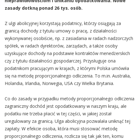
nieprawidłowościom i unikaniu opodatkowania. Nowe
zasady dotkną ponad 26 tys. osób.
Z ulgi abolicyjnej korzystają podatnicy, którzy osiągają za
granicą dochody z tytułu umowy o pracę, z działalności
wykonywanej osobiście, np. z zasiadania w radach nadzorczych
spółek, w radach dyrektorów, zarządach, a także osoby
uzyskujące dochody na podstawie kontraktów menedżerskich
czy z tytułu działalności gospodarczej. Przysługuje ona
podatnikom pracującym w krajach, z którymi Polska umówiła
się na metodę proporcjonalnego odliczenia. To m.in. Australia,
Holandia, Irlandia, Norwegia, USA czy Wielka Brytania.
Co do zasady w przypadku metody proporcjonalnego odliczenia
zagraniczny dochód jest opodatkowany w naszym kraju, ale
podatku nie trzeba płacić w tej części, w jakiej został
uregulowany za granicą. Ulga abolicyjna pozwalała uniknąć tej
zapłaty. W efekcie osoba, która musi stosować metodę
proporcjonalnego odliczenia, rozlicza się tak jak ten, komu