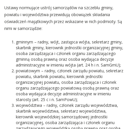
Ustawy normujące ustrój samorządów na szczeblu gminy,
powiatu i województwa przewidują obowiązek składania
oświadczeń majątkowych przez wskazane w nich podmioty. Są
nimi w samorządzie:
gminnym – radny, wójt, zastępca wójta, sekretarz gminy,
skarbnik gminy, kierownik jednostki organizacyjnej gminy,
osoba zarządzająca i członek organu zarządzającego
gminną osobą prawną oraz osoba wydająca decyzje
administracyjne w imieniu wójta (art. 24 h i n. SamGmU);
powiatowym – radny, członek zarządu powiatu, sekretarz
powiatu, skarbnik powiatu, kierownik jednostki
organizacyjnej powiatu, osoba zarządzająca i członek
organu zarządzającego powiatową osobą prawną oraz
osoba wydająca decyzje administracyjne w imieniu
starosty (art. 25 c i n. SamPowU);
województwa – radny, członek zarządu województwa,
skarbnik województwa, sekretarz województwa,
kierownik wojewódzkiej samorządowej jednostki
organizacyjnej, osoba zarządzająca i członek organu
zarządzającego wojewódzką osobą prawną oraz osoba